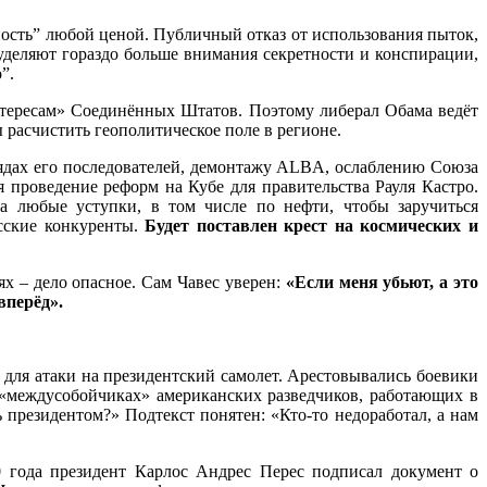
ность” любой ценой. Публичный отказ от использования пыток,
уделяют гораздо больше внимания секретности и конспирации,
”.
нтересам» Соединённых Штатов. Поэтому либерал Обама ведёт
 расчистить геополитическое поле в регионе.
рядах его последователей, демонтажу ALBA, ослаблению Союза
роведение реформ на Кубе для правительства Рауля Кастро.
а любые уступки, в том числе по нефти, чтобы заручиться
сские конкуренты.
Будет поставлен крест на космических и
 – дело опасное. Сам Чавес уверен:
«Если меня убьют, а это
вперёд».
 для атаки на президентский самолет. Арестовывались боевики
 «междусобойчиках» американских разведчиков, работающих в
ь президентом?» Подтекст понятен: «Кто-то недоработал, а нам
года президент Карлос Андрес Перес подписал документ о