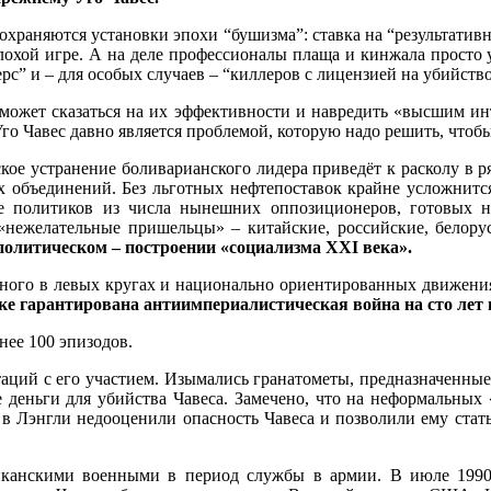
храняются установки эпохи “бушизма”: ставка на “результатив
охой игре. А на деле профессионалы плаща и кинжала просто 
” и – для особых случаев – “киллеров с лицензией на убийство
может сказаться на их эффективности и навредить «высшим и
го Чавес давно является проблемой, которую надо решить, чтобы
ое устранение боливарианского лидера приведёт к расколу в 
бъединений. Без льготных нефтепоставок крайне усложнится п
ле политиков из числа нынешних оппозиционеров, готовых н
«нежелательные пришельцы» – китайские, российские, белору
политическом – построении «социализма XXI века».
ного в левых кругах и национально ориентированных движениях
ке гарантирована антиимпериалистическая война на сто лет 
ее 100 эпизодов.
аций с его участием. Изымались гранатометы, предназначенные
 деньги для убийства Чавеса. Замечено, что на неформальных
х в Лэнгли недооценили опасность Чавеса и позволили ему стат
канскими военными в период службы в армии. В июле 1990 