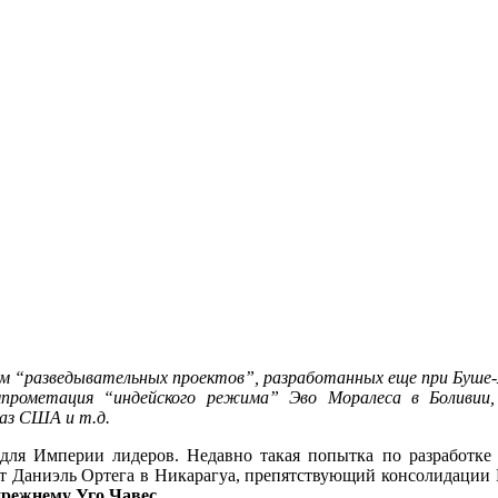
м “разведывательных проектов”, разработанных еще при Буше-м
мпрометация “индейского режима” Эво Моралеса в Боливии, 
баз США и т.д.
для Империи лидеров. Недавно такая попытка по разработке
ент Даниэль Ортега в Никарагуа, препятствующий консолидаци
режнему Уго Чавес.