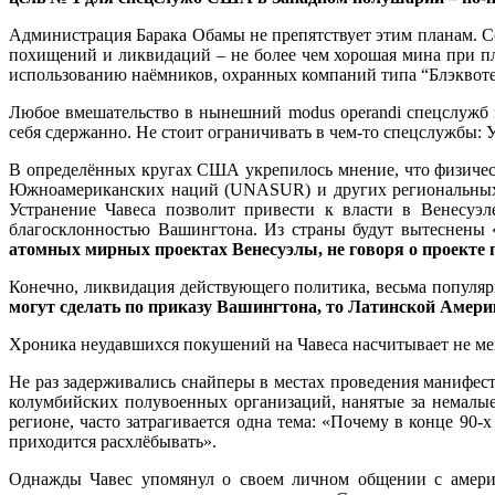
Администрация Барака Обамы не препятствует этим планам. Со
похищений и ликвидаций – не более чем хорошая мина при пл
использованию наёмников, охранных компаний типа “Блэквотерс
Любое вмешательство в нынешний modus operandi спецслужб 
себя сдержанно. Не стоит ограничивать в чем-то спецслужбы: У
В определённых кругах США укрепилось мнение, что физическ
Южноамериканских наций (UNASUR) и других региональных о
Устранение Чавеса позволит привести к власти в Венесуэ
благосклонностью Вашингтона. Из страны будут вытеснены 
атомных мирных проектах Венесуэлы, не говоря о проекте 
Конечно, ликвидация действующего политика, весьма популяр
могут сделать по приказу Вашингтона, то Латинской Амери
Хроника неудавшихся покушений на Чавеса насчитывает не мен
Не раз задерживались снайперы в местах проведения манифест
колумбийских полувоенных организаций, нанятые за немалые
регионе, часто затрагивается одна тема: «Почему в конце 90-
приходится расхлёбывать».
Однажды Чавес упомянул о своем личном общении с амери