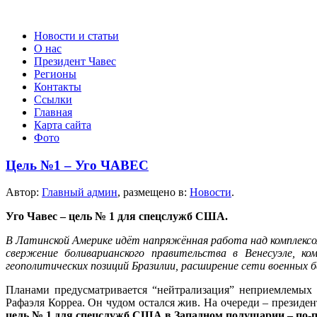
Новости и статьи
О нас
Президент Чавес
Регионы
Контакты
Ссылки
Главная
Карта сайта
Фото
Цель №1 – Уго ЧАВЕС
Автор:
Главный админ
, размещено в:
Новости
.
Уго Чавес – цель № 1 для спецслужб США.
В Латинской Америке идёт напряжённая работа над комплексо
свержение боливарианского правительства в Венесуэле, ко
геополитических позиций Бразилии, расширение сети военных 
Планами предусматривается “нейтрализация” неприемлемых 
Рафаэля Корреа. Он чудом остался жив. На очереди – презид
цель № 1 для спецслужб США в Западном полушарии – по-п