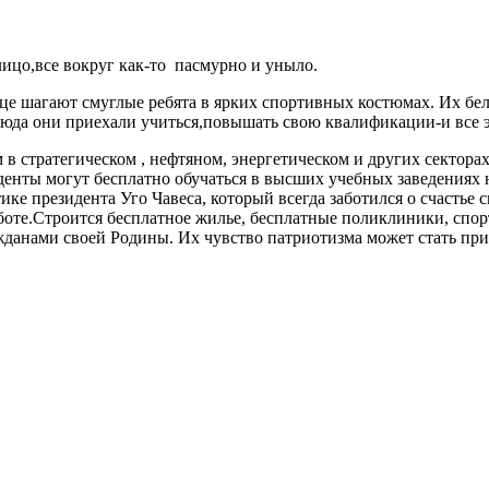
лицо,все вокруг как-то пасмурно и уныло.
ице шагают смуглые ребята в ярких спортивных костюмах. Их бе
юда они приехали учиться,повышать свою квалификации-и все э
в стратегическом , нефтяном, энергетическом и других секторах
уденты могут бесплатно обучаться в высших учебных заведениях 
е президента Уго Чавеса, который всегда заботился о счастье 
аботе.Строится бесплатное жилье, бесплатные поликлиники, сп
данами своей Родины. Их чувство патриотизма может стать при