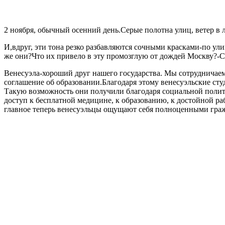
2 ноября, обычный осенний день.Серые полотна улиц, ветер в 
И,вдруг, эти тона резко разбавляются сочными красками-по ул
же они?Что их привело в эту промозглую от дождей Москву?-С
Венесуэла-хороший друг нашего государства. Мы сотрудничаем 
соглашение об образовании.Благодаря этому венесуэльские ст
Такую возможность они получили благодаря социальной политик
доступ к бесплатной медицине, к образованию, к достойной р
главное теперь венесуэльцы ощущают себя полноценными граж