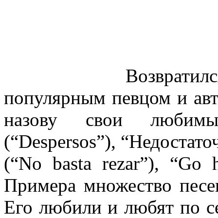
Возврат
популярным певцом и ав
назову свои любим
(“Despersos”), “Недостат
(“No basta rezar”), “G
Примера множество песе
Его любили и любят по се