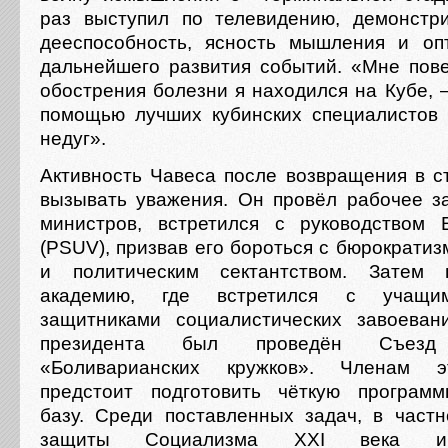
раз выступил по телевидению, демонстр
дееспособность, ясность мышления и оп
дальнейшего развития событий. «Мне пове
обострения болезни я находился на Кубе, –
помощью лучших кубинских специалистов
недуг».
Активность Чавеса после возвращения в с
вызывать уважения. Он провёл рабочее з
министров, встретился с руководством 
(PSUV), призвав его бороться с бюрократи
и политическим сектантством. Затем 
академию, где встретился с учащим
защитниками социалистических завоеван
президента был проведён Съезд 
«Боливарианских кружков». Членам э
предстоит подготовить чёткую программ
базу. Среди поставленных задач, в частн
защиты Социализма XXI века и 