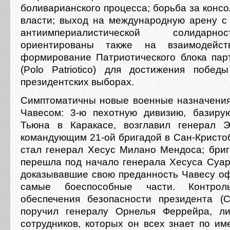
боливарианского процесса; борьба за конс
власти; выход на международную арену с
антиимпериалистической солидарн
ориентированы также на взаимодей
формирование Патриотического блока пар
(Polo Patriotico) для достижения побе
президентских выборах.
Симптоматичны новые военные назначени
Чавесом: 3-ю пехотную дивизию, базиру
Тьюна в Каракасе, возглавил генерал Э
командующим 21-ой бригадой в Сан-Кристоб
стал генерал Хесус Милано Мендоса; бри
перешла под начало генерала Хесуса Суар
доказывавшие свою преданность Чавесу о
самые боеспособные части. Контро
обеспечения безопасности президента (Ca
поручил генералу Орнелья Феррейра, ли
сотрудников, которых он всех знает по им