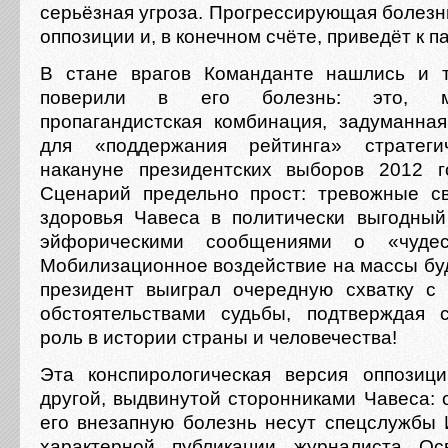
серьёзная угроза. Прогрессирующая болезн
оппозиции и, в конечном счёте, приведёт к 
В стане врагов Команданте нашлись и т
поверили в его болезнь: это, м
пропагандистская комбинация, задуманна
для «поддержания рейтинга» стратеги
накануне президентских выборов 2012 г
Сценарий предельно прост: тревожные с
здоровья Чавеса в политически выгодны
эйфорическими сообщениями о «чудес
Мобилизационное воздействие на массы буд
президент выиграл очередную схватку с
обстоятельствами судьбы, подтверждая 
роль в истории страны и человечества!
Эта конспирологическая версия оппозиц
другой, выдвинутой сторонниками Чавеса: 
его внезапную болезнь несут спецслужбы
характерной публикации журналиста О