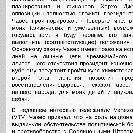
планирования и финансов Хорхе Джо
оппозиции «полностью сложить президент
Чавес проигнорировал: «Поверьте мне, 
моих (физических и умственных) возмож
государством, я буду первым, кто зая
выполнить (соответствующие) положения
Основному закону Чавес имеет право на ис
дней на личные цели чрезвычайного х
длительного отсутствия президент, конечно
Кубе ему предстоит пройти курс химиотерап
второй этап лечения позволит прод
восстановления здоровья, – сказал Чавес.
нашего народа, для моих детей и внуков
себя».
В недавнем интервью телеканалу Venezol
(VTV) Чавес признал, что на роль национа
выдвинули обстоятельства политической б
и противоборства с Соединёнными Штата