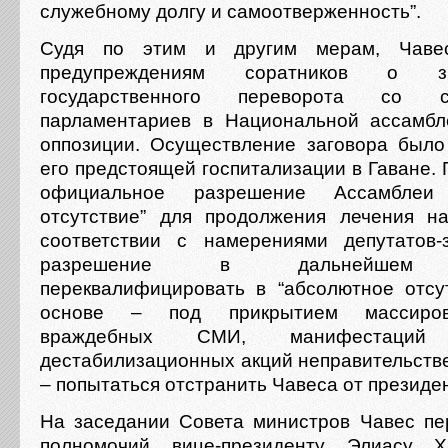
служебному долгу и самоотверженность”.
Судя по этим и другим мерам, Чаве
предупреждениям соратников о з
государственного переворота со 
парламентариев в Национальной ассамбл
оппозиции. Осуществление заговора был
его предстоящей госпитализации в Гаване.
официальное разрешение Ассамблеи
отсутствие” для продолжения лечения н
соответствии с намерениями депутатов-
разрешение в дальнейшем пл
переквалифицировать в “абсолютное отсу
основе – под прикрытием массиров
враждебных СМИ, манифестаций
дестабилизационных акций неправительств
– попытаться отстранить Чавеса от президе
На заседании Совета министров Чавес пе
полномочий вице-президенту Элиасу 