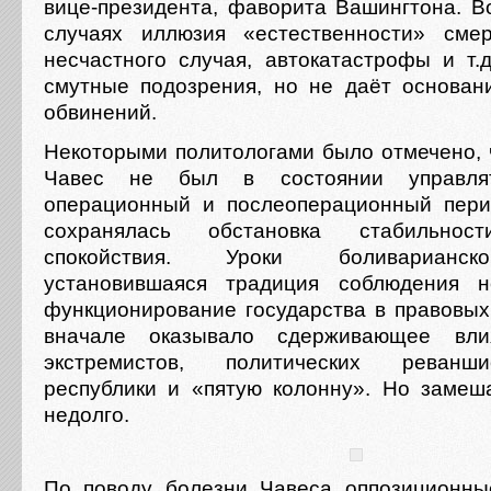
вице-президента, фаворита Вашингтона. В
случаях иллюзия «естественности» смер
несчастного случая, автокатастрофы и т.
смутные подозрения, но не даёт основан
обвинений.
Некоторыми политологами было отмечено, ч
Чавес не был в состоянии управлят
операционный и послеоперационный пери
сохранялась обстановка стабильно
спокойствия. Уроки боливарианск
установившаяся традиция соблюдения н
функционирование государства в правовых 
вначале оказывало сдерживающее вл
экстремистов, политических реванш
республики и «пятую колонну». Но замеш
недолго.
По поводу болезни Чавеса оппозиционн