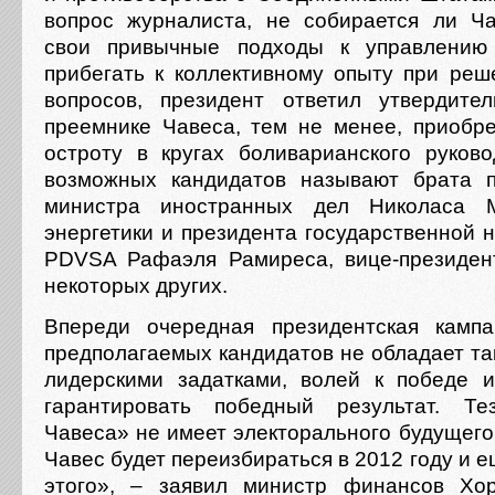
вопрос журналиста, не собирается ли Ч
свои привычные подходы к управлению
прибегать к коллективному опыту при реш
вопросов, президент ответил утвердите
преемнике Чавеса, тем не менее, приобр
остроту в кругах боливарианского руково
возможных кандидатов называют брата п
министра иностранных дел Николаса М
энергетики и президента государственной 
PDVSA Рафаэля Рамиреса, вице-президен
некоторых других.
Впереди очередная президентская камп
предполагаемых кандидатов не обладает так
лидерскими задатками, волей к победе 
гарантировать победный результат. Т
Чавеса» не имеет электорального будущего
Чавес будет переизбираться в 2012 году и е
этого», – заявил министр финансов Хо