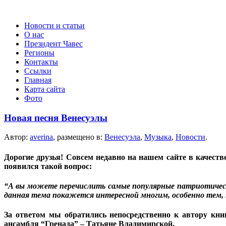
Новости и статьи
О нас
Президент Чавес
Регионы
Контакты
Ссылки
Главная
Карта сайта
Фото
Новая песня Венесуэлы
Автор:
averina
, размещено в:
Венесуэла
,
Музыка
,
Новости
.
Дорогие друзья! Совсем недавно на нашем сайте в качест
появился такой вопрос:
“А вы можете перечислить самые популярные патриотически
данная тема покажется интересной многим, особенно тем, 
За ответом мы обратились непосредственно к автору кни
ансамбля “Гренада” – Татьяне Владимирской.