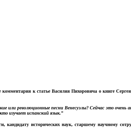
ве комментария к статье Василия Пихоровича о книге Серг
е или революционные песни Венесуэлы? Сейчас это очень акт
кто изучает испанский язык.”
ги, кандидату исторических наук, старшему научному со